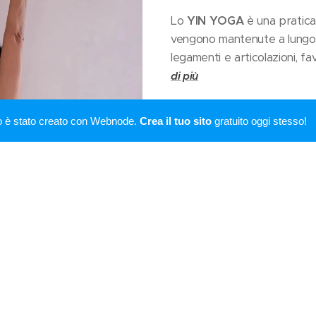
Lo
YIN YOGA
è una pratica 
vengono mantenute a lungo p
legamenti e articolazioni, fa
di più
Lo
YOGA IN GRAVIDANZA
o è stato creato con Webnode.
Crea il tuo sito
gratuito oggi stesso!
mobilità, rilassare il corpo e
respirazione consapevole e 
Lo
YOGA NIDRA
è una prat
porta in uno stato tra vegl
riduzione dello stress e rieq
Lo
YOGA THERAPY
utilizz
individuali, aiutando nella ge
problematiche specifiche.
L
La
MEDITAZIONE
è una pra